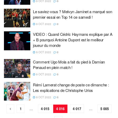
9 OCT 2022
0
Le saviez-vous ? Melvyn Jaminet a marqué son
premier essai en Top 14 ce samedi !
9 OCT 2022
0
VIDEO : Quand Cédric Haymans explique par A
+ B pourquoi Antoine Dupont est le meilleur
joueur du monde
9 OCT 2022
0
Comment Ugo Mola a fait du pied à Damian
Penaud en plein match !
9 OCT 2022
0
Rémi Lamerat change de poste ce dimanche :
Les explications de Christophe Urios
9 OCT 2022
0
1
…
4 015
4 016
4 017
…
5 005