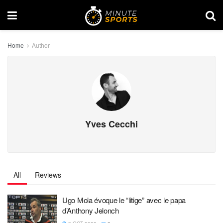
Home
Author
Yves Cecchi
All
Reviews
Ugo Mola évoque le “litige” avec le papa
d’Anthony Jelonch