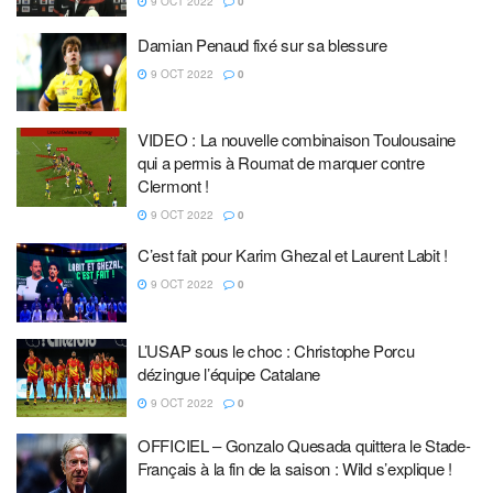
9 OCT 2022
0
Damian Penaud fixé sur sa blessure
9 OCT 2022
0
VIDEO : La nouvelle combinaison Toulousaine
qui a permis à Roumat de marquer contre
Clermont !
9 OCT 2022
0
C’est fait pour Karim Ghezal et Laurent Labit !
9 OCT 2022
0
L’USAP sous le choc : Christophe Porcu
dézingue l’équipe Catalane
9 OCT 2022
0
OFFICIEL – Gonzalo Quesada quittera le Stade-
Français à la fin de la saison : Wild s’explique !