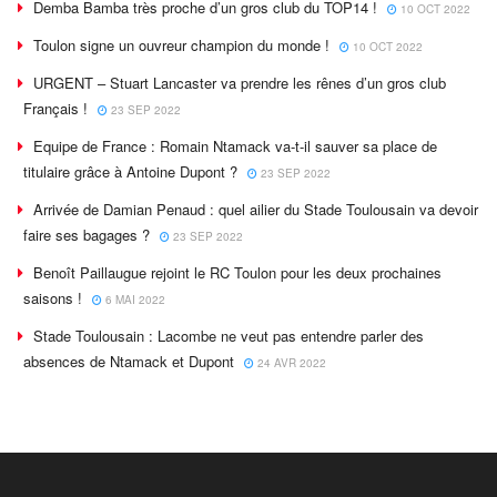
Demba Bamba très proche d’un gros club du TOP14 !
10 OCT 2022
Toulon signe un ouvreur champion du monde !
10 OCT 2022
URGENT – Stuart Lancaster va prendre les rênes d’un gros club
Français !
23 SEP 2022
Equipe de France : Romain Ntamack va-t-il sauver sa place de
titulaire grâce à Antoine Dupont ?
23 SEP 2022
Arrivée de Damian Penaud : quel ailier du Stade Toulousain va devoir
faire ses bagages ?
23 SEP 2022
Benoît Paillaugue rejoint le RC Toulon pour les deux prochaines
saisons !
6 MAI 2022
Stade Toulousain : Lacombe ne veut pas entendre parler des
absences de Ntamack et Dupont
24 AVR 2022