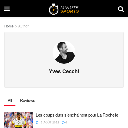
Home
Author
Yves Cecchi
All
Reviews
Les coups durs s’enchaînent pour La Rochelle !
12 AOÛT 2022
0