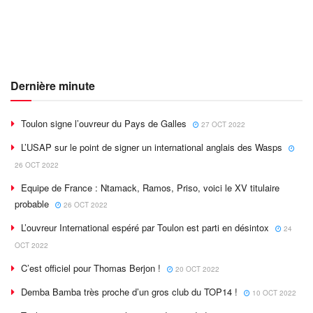
Dernière minute
Toulon signe l’ouvreur du Pays de Galles
27 OCT 2022
L’USAP sur le point de signer un international anglais des Wasps
26 OCT 2022
Equipe de France : Ntamack, Ramos, Priso, voici le XV titulaire
probable
26 OCT 2022
L’ouvreur International espéré par Toulon est parti en désintox
24
OCT 2022
C’est officiel pour Thomas Berjon !
20 OCT 2022
Demba Bamba très proche d’un gros club du TOP14 !
10 OCT 2022