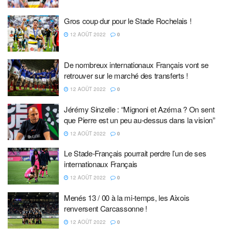
Gros coup dur pour le Stade Rochelais !
12 AOÛT 2022
0
De nombreux internationaux Français vont se
retrouver sur le marché des transferts !
12 AOÛT 2022
0
Jérémy Sinzelle : “Mignoni et Azéma ? On sent
que Pierre est un peu au-dessus dans la vision”
12 AOÛT 2022
0
Le Stade-Français pourrait perdre l’un de ses
internationaux Français
12 AOÛT 2022
0
Menés 13 / 00 à la mi-temps, les Aixois
renversent Carcassonne !
12 AOÛT 2022
0