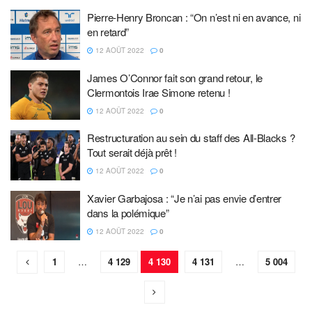
Pierre-Henry Broncan : “On n’est ni en avance, ni
en retard”
12 AOÛT 2022
0
James O’Connor fait son grand retour, le
Clermontois Irae Simone retenu !
12 AOÛT 2022
0
Restructuration au sein du staff des All-Blacks ?
Tout serait déjà prêt !
12 AOÛT 2022
0
Xavier Garbajosa : “Je n’ai pas envie d’entrer
dans la polémique”
12 AOÛT 2022
0
1
…
4 129
4 130
4 131
…
5 004