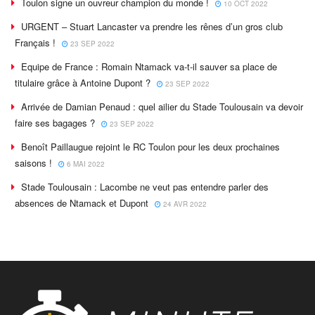
Toulon signe un ouvreur champion du monde !
10 OCT 2022
URGENT – Stuart Lancaster va prendre les rênes d’un gros club
Français !
23 SEP 2022
Equipe de France : Romain Ntamack va-t-il sauver sa place de
titulaire grâce à Antoine Dupont ?
23 SEP 2022
Arrivée de Damian Penaud : quel ailier du Stade Toulousain va devoir
faire ses bagages ?
23 SEP 2022
Benoît Paillaugue rejoint le RC Toulon pour les deux prochaines
saisons !
6 MAI 2022
Stade Toulousain : Lacombe ne veut pas entendre parler des
absences de Ntamack et Dupont
24 AVR 2022