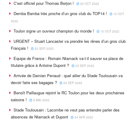
C’est officiel pour Thomas Berjon !
20 OCT 2022
Demba Bamba très proche d’un gros club du TOP14 !
10 OCT
2022
Toulon signe un ouvreur champion du monde !
10 OCT 2022
URGENT – Stuart Lancaster va prendre les rênes d’un gros club
Français !
23 SEP 2022
Equipe de France : Romain Ntamack va-t-il sauver sa place de
titulaire grâce à Antoine Dupont ?
23 SEP 2022
Arrivée de Damian Penaud : quel ailier du Stade Toulousain va
devoir faire ses bagages ?
23 SEP 2022
Benoît Paillaugue rejoint le RC Toulon pour les deux prochaines
saisons !
6 MAI 2022
Stade Toulousain : Lacombe ne veut pas entendre parler des
absences de Ntamack et Dupont
24 AVR 2022