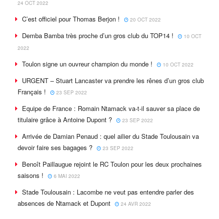
24 OCT 2022
C’est officiel pour Thomas Berjon !
20 OCT 2022
Demba Bamba très proche d’un gros club du TOP14 !
10 OCT
2022
Toulon signe un ouvreur champion du monde !
10 OCT 2022
URGENT – Stuart Lancaster va prendre les rênes d’un gros club
Français !
23 SEP 2022
Equipe de France : Romain Ntamack va-t-il sauver sa place de
titulaire grâce à Antoine Dupont ?
23 SEP 2022
Arrivée de Damian Penaud : quel ailier du Stade Toulousain va
devoir faire ses bagages ?
23 SEP 2022
Benoît Paillaugue rejoint le RC Toulon pour les deux prochaines
saisons !
6 MAI 2022
Stade Toulousain : Lacombe ne veut pas entendre parler des
absences de Ntamack et Dupont
24 AVR 2022