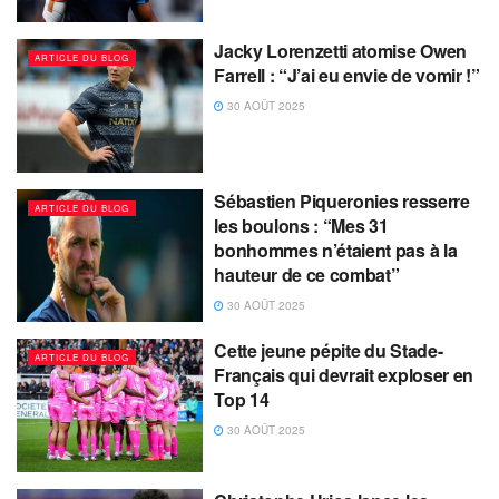
Jacky Lorenzetti atomise Owen
ARTICLE DU BLOG
Farrell : “J’ai eu envie de vomir !”
30 AOÛT 2025
Sébastien Piqueronies resserre
ARTICLE DU BLOG
les boulons : “Mes 31
bonhommes n’étaient pas à la
hauteur de ce combat”
30 AOÛT 2025
Cette jeune pépite du Stade-
ARTICLE DU BLOG
Français qui devrait exploser en
Top 14
30 AOÛT 2025