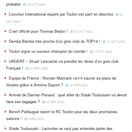
probable
26 OCT 2022
L’ouvreur International espéré par Toulon est parti en désintox
24
OCT 2022
C’est officiel pour Thomas Berjon !
20 OCT 2022
Demba Bamba très proche d’un gros club du TOP14 !
10 OCT 2022
Toulon signe un ouvreur champion du monde !
10 OCT 2022
URGENT – Stuart Lancaster va prendre les rênes d’un gros club
Français !
23 SEP 2022
Equipe de France : Romain Ntamack va-t-il sauver sa place de
titulaire grâce à Antoine Dupont ?
23 SEP 2022
Arrivée de Damian Penaud : quel ailier du Stade Toulousain va devoir
faire ses bagages ?
23 SEP 2022
Benoît Paillaugue rejoint le RC Toulon pour les deux prochaines
saisons !
6 MAI 2022
Stade Toulousain : Lacombe ne veut pas entendre parler des