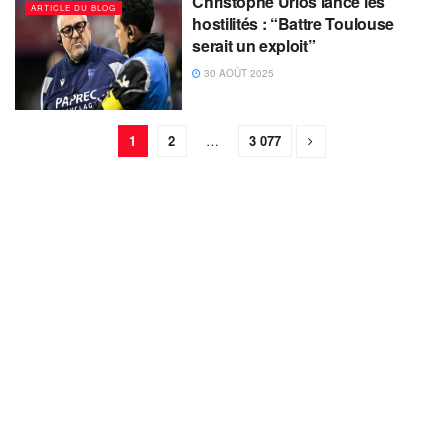
Christophe Urios lance les
ARTICLE DU BLOG
hostilités : “Battre Toulouse
serait un exploit”
30 AOÛT 2025
1
2
…
3 077