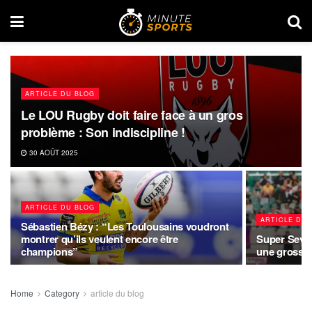
ARTICLE DU BLOG
Le LOU Rugby doit faire face à un gros
problème : Son indiscipline !
30 AOÛT 2025
ARTICLE DU BLOG
ARTICLE DU 
Sébastien Bézy : “Les Toulousains voudront
montrer qu’ils veulent encore être
Super Seven
champions”
une grosse 
Home
Category
article du blog