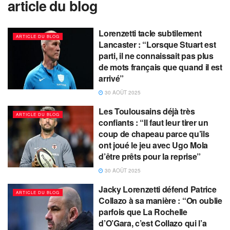
article du blog
Lorenzetti tacle subtilement
ARTICLE DU BLOG
Lancaster : “Lorsque Stuart est
parti, il ne connaissait pas plus
de mots français que quand il est
arrivé”
30 AOÛT 2025
Les Toulousains déjà très
ARTICLE DU BLOG
confiants : “Il faut leur tirer un
coup de chapeau parce qu’ils
ont joué le jeu avec Ugo Mola
d’être prêts pour la reprise”
30 AOÛT 2025
Jacky Lorenzetti défend Patrice
ARTICLE DU BLOG
Collazo à sa manière : “On oublie
parfois que La Rochelle
d’O’Gara, c’est Collazo qui l’a