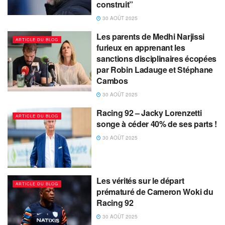
construit”
30 AOÛT 2025
Les parents de Medhi Narjissi
ARTICLE DU BLOG
furieux en apprenant les
sanctions disciplinaires écopées
par Robin Ladauge et Stéphane
Cambos
30 AOÛT 2025
Racing 92 – Jacky Lorenzetti
ARTICLE DU BLOG
songe à céder 40% de ses parts !
30 AOÛT 2025
Les vérités sur le départ
ARTICLE DU BLOG
prématuré de Cameron Woki du
Racing 92
30 AOÛT 2025