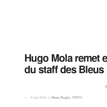
Hugo Mola remet en
du staff des Bleus
5 Jan 2018
in
News Rugby
,
TOP14