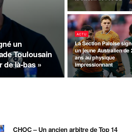
ACTU
igné un
La Section Paloise sign
un jeune Australien de 
Stade Toulousain
ans au physique
ir de là-bas »
impressionnant
CHOC – Un ancien arbitre de Top 14