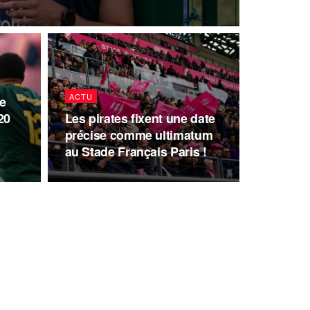
ACTU
e
20
Les pirates fixent une date
précise comme ultimatum
au Stade Français Paris !