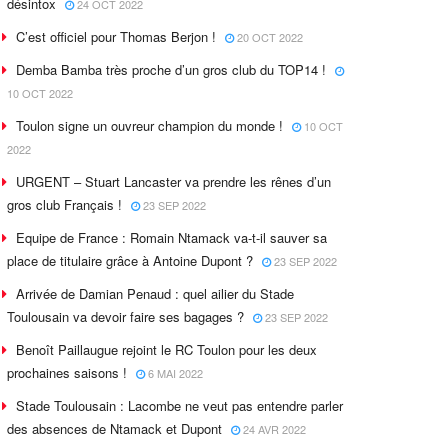
désintox
24 OCT 2022
C’est officiel pour Thomas Berjon !
20 OCT 2022
Demba Bamba très proche d’un gros club du TOP14 !
10 OCT 2022
Toulon signe un ouvreur champion du monde !
10 OCT
2022
URGENT – Stuart Lancaster va prendre les rênes d’un
gros club Français !
23 SEP 2022
Equipe de France : Romain Ntamack va-t-il sauver sa
place de titulaire grâce à Antoine Dupont ?
23 SEP 2022
Arrivée de Damian Penaud : quel ailier du Stade
Toulousain va devoir faire ses bagages ?
23 SEP 2022
Benoît Paillaugue rejoint le RC Toulon pour les deux
prochaines saisons !
6 MAI 2022
Stade Toulousain : Lacombe ne veut pas entendre parler
des absences de Ntamack et Dupont
24 AVR 2022