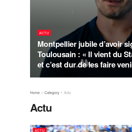
ACTU
Montpellier jubile d’avoir s
Toulousain : « Il vient du 
et c’est dur de les faire ven
Home
Category
Actu
Actu
ACTU