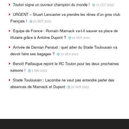
Toulon signe un ouvreur champion du monde !
10 OCT 2022
URGENT – Stuart Lancaster va prendre les rênes d’un gros club
Français !
23 SEP 2022
Equipe de France : Romain Ntamack va-t-il sauver sa place de
titulaire grâce à Antoine Dupont ?
23 SEP 2022
Arrivée de Damian Penaud : quel ailier du Stade Toulousain va
devoir faire ses bagages ?
23 SEP 2022
Benoît Paillaugue rejoint le RC Toulon pour les deux prochaines
saisons !
6 MAI 2022
Stade Toulousain : Lacombe ne veut pas entendre parler des
absences de Ntamack et Dupont
24 AVR 2022