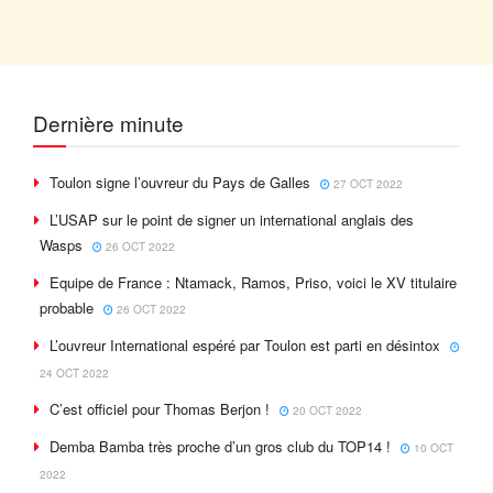
Dernière minute
Toulon signe l’ouvreur du Pays de Galles
27 OCT 2022
L’USAP sur le point de signer un international anglais des
Wasps
26 OCT 2022
Equipe de France : Ntamack, Ramos, Priso, voici le XV titulaire
probable
26 OCT 2022
L’ouvreur International espéré par Toulon est parti en désintox
24 OCT 2022
C’est officiel pour Thomas Berjon !
20 OCT 2022
Demba Bamba très proche d’un gros club du TOP14 !
10 OCT
2022