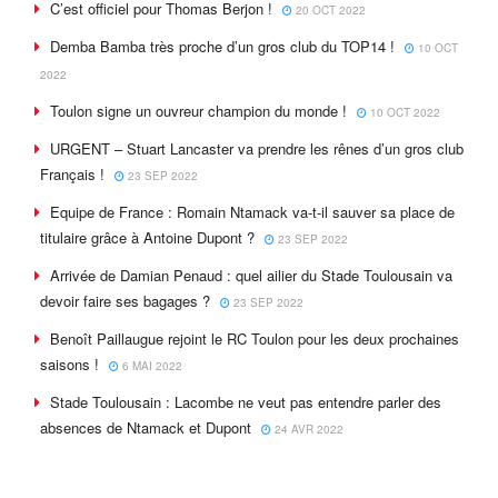
C’est officiel pour Thomas Berjon !
20 OCT 2022
Demba Bamba très proche d’un gros club du TOP14 !
10 OCT
2022
Toulon signe un ouvreur champion du monde !
10 OCT 2022
URGENT – Stuart Lancaster va prendre les rênes d’un gros club
Français !
23 SEP 2022
Equipe de France : Romain Ntamack va-t-il sauver sa place de
titulaire grâce à Antoine Dupont ?
23 SEP 2022
Arrivée de Damian Penaud : quel ailier du Stade Toulousain va
devoir faire ses bagages ?
23 SEP 2022
Benoît Paillaugue rejoint le RC Toulon pour les deux prochaines
saisons !
6 MAI 2022
Stade Toulousain : Lacombe ne veut pas entendre parler des
absences de Ntamack et Dupont
24 AVR 2022