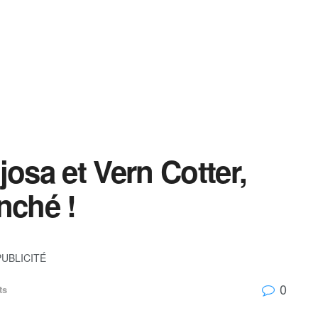
josa et Vern Cotter,
nché !
PUBLICITÉ
0
ts