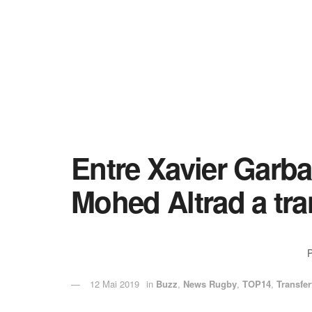
Entre Xavier Garba
Mohed Altrad a tra
12 Mai 2019
in
Buzz
,
News Rugby
,
TOP14
,
Transfer