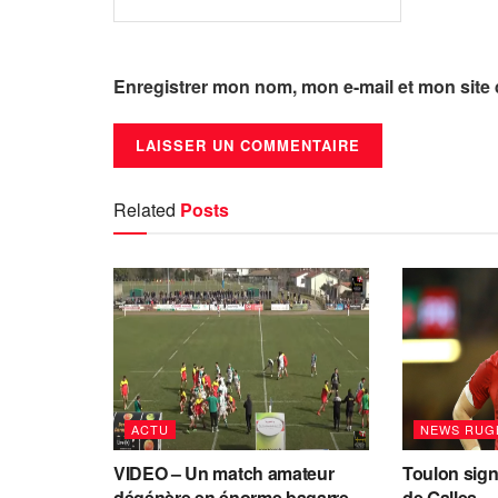
Enregistrer mon nom, mon e-mail et mon site
Related
Posts
ACTU
NEWS RUG
VIDEO – Un match amateur
Toulon sign
dégénère en énorme bagarre
de Galles