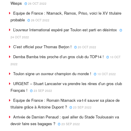
Wasps
26 OCT 2022
Equipe de France : Ntamack, Ramos, Priso, voici le XV titulaire
probable
26 OCT 2022
L’ouvreur International espéré par Toulon est parti en désintox
24 OCT 2022
C’est officiel pour Thomas Berjon !
20 OCT 2022
Demba Bamba très proche d’un gros club du TOP14 !
10 OCT
2022
Toulon signe un ouvreur champion du monde !
10 OCT 2022
URGENT – Stuart Lancaster va prendre les rênes d’un gros club
Français !
23 SEP 2022
Equipe de France : Romain Ntamack va-t-il sauver sa place de
titulaire grâce à Antoine Dupont ?
23 SEP 2022
Arrivée de Damian Penaud : quel ailier du Stade Toulousain va
devoir faire ses bagages ?
23 SEP 2022