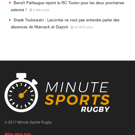
Benoît Paillaugue rejoint le RC Toulon pour les deux prochaines
saisons !
6 MAI 2022
Stade Toulousain : Lacombe ne veut pas entendre parler des
absences de Ntamack et Dupont
24 AVR 2022
© 2017 Minute Sports Rugby
Aller plus loin