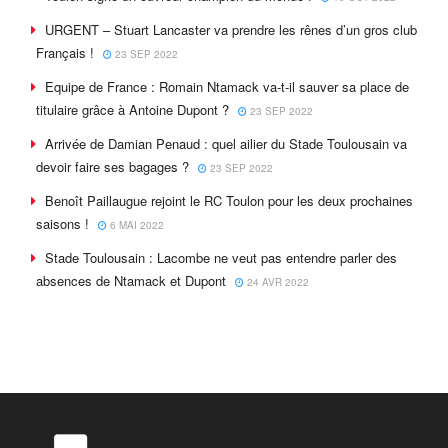
URGENT – Stuart Lancaster va prendre les rênes d’un gros club
Français !
23 SEP 2022
Equipe de France : Romain Ntamack va-t-il sauver sa place de
titulaire grâce à Antoine Dupont ?
23 SEP 2022
Arrivée de Damian Penaud : quel ailier du Stade Toulousain va
devoir faire ses bagages ?
23 SEP 2022
Benoît Paillaugue rejoint le RC Toulon pour les deux prochaines
saisons !
6 MAI 2022
Stade Toulousain : Lacombe ne veut pas entendre parler des
absences de Ntamack et Dupont
24 AVR 2022