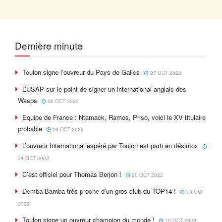
Dernière minute
Toulon signe l’ouvreur du Pays de Galles
27 OCT 2022
L’USAP sur le point de signer un international anglais des
Wasps
26 OCT 2022
Equipe de France : Ntamack, Ramos, Priso, voici le XV titulaire
probable
26 OCT 2022
L’ouvreur International espéré par Toulon est parti en désintox
24 OCT 2022
C’est officiel pour Thomas Berjon !
20 OCT 2022
Demba Bamba très proche d’un gros club du TOP14 !
10 OCT
2022
Toulon signe un ouvreur champion du monde !
10 OCT 2022