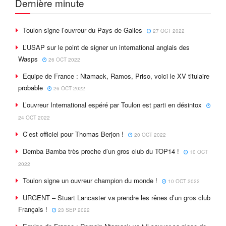
Dernière minute
Toulon signe l’ouvreur du Pays de Galles
27 OCT 2022
L’USAP sur le point de signer un international anglais des
Wasps
26 OCT 2022
Equipe de France : Ntamack, Ramos, Priso, voici le XV titulaire
probable
26 OCT 2022
L’ouvreur International espéré par Toulon est parti en désintox
24 OCT 2022
C’est officiel pour Thomas Berjon !
20 OCT 2022
Demba Bamba très proche d’un gros club du TOP14 !
10 OCT
2022
Toulon signe un ouvreur champion du monde !
10 OCT 2022
URGENT – Stuart Lancaster va prendre les rênes d’un gros club
Français !
23 SEP 2022