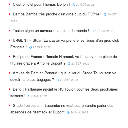
C’est officiel pour Thomas Berjon !
20 OCT 2022
Demba Bamba très proche d’un gros club du TOP14 !
10 OCT
2022
Toulon signe un ouvreur champion du monde !
10 OCT 2022
URGENT – Stuart Lancaster va prendre les rênes d’un gros club
Français !
23 SEP 2022
Equipe de France : Romain Ntamack va-t-il sauver sa place de
titulaire grâce à Antoine Dupont ?
23 SEP 2022
Arrivée de Damian Penaud : quel ailier du Stade Toulousain va
devoir faire ses bagages ?
23 SEP 2022
Benoît Paillaugue rejoint le RC Toulon pour les deux prochaines
saisons !
6 MAI 2022
Stade Toulousain : Lacombe ne veut pas entendre parler des
absences de Ntamack et Dupont
24 AVR 2022