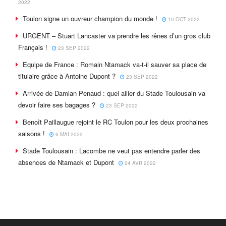
2022
Toulon signe un ouvreur champion du monde !
10 OCT 2022
URGENT – Stuart Lancaster va prendre les rênes d’un gros club
Français !
23 SEP 2022
Equipe de France : Romain Ntamack va-t-il sauver sa place de
titulaire grâce à Antoine Dupont ?
23 SEP 2022
Arrivée de Damian Penaud : quel ailier du Stade Toulousain va
devoir faire ses bagages ?
23 SEP 2022
Benoît Paillaugue rejoint le RC Toulon pour les deux prochaines
saisons !
6 MAI 2022
Stade Toulousain : Lacombe ne veut pas entendre parler des
absences de Ntamack et Dupont
24 AVR 2022