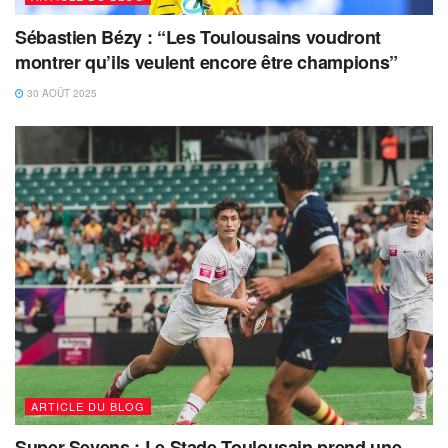
Sébastien Bézy : “Les Toulousains voudront
montrer qu’ils veulent encore être champions”
30 AOÛT 2025
ARTICLE DU BLOG
Super Sevens : Le Stade-Toulousain prend une