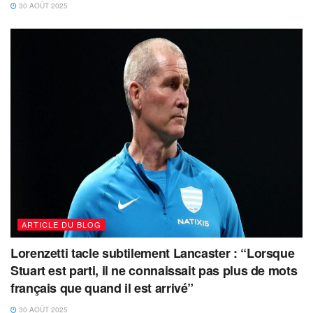
30 AOÛT 2025
ARTICLE DU BLOG
Lorenzetti tacle subtilement Lancaster : “Lorsque
Stuart est parti, il ne connaissait pas plus de mots
français que quand il est arrivé”
30 AOÛT 2025