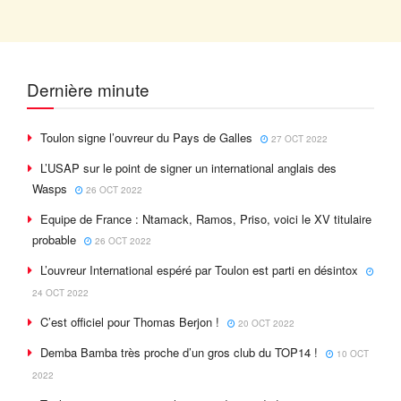
Dernière minute
Toulon signe l’ouvreur du Pays de Galles
27 OCT 2022
L’USAP sur le point de signer un international anglais des
Wasps
26 OCT 2022
Equipe de France : Ntamack, Ramos, Priso, voici le XV titulaire
probable
26 OCT 2022
L’ouvreur International espéré par Toulon est parti en désintox
24 OCT 2022
C’est officiel pour Thomas Berjon !
20 OCT 2022
Demba Bamba très proche d’un gros club du TOP14 !
10 OCT
2022