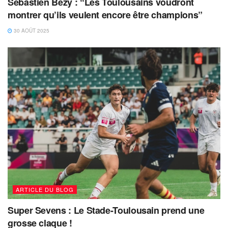
Sébastien Bézy : “Les Toulousains voudront
montrer qu’ils veulent encore être champions”
30 AOÛT 2025
ARTICLE DU BLOG
Super Sevens : Le Stade-Toulousain prend une
grosse claque !