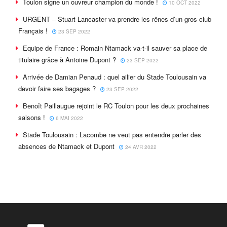
Toulon signe un ouvreur champion du monde !
10 OCT 2022
URGENT – Stuart Lancaster va prendre les rênes d’un gros club
Français !
23 SEP 2022
Equipe de France : Romain Ntamack va-t-il sauver sa place de
titulaire grâce à Antoine Dupont ?
23 SEP 2022
Arrivée de Damian Penaud : quel ailier du Stade Toulousain va
devoir faire ses bagages ?
23 SEP 2022
Benoît Paillaugue rejoint le RC Toulon pour les deux prochaines
saisons !
6 MAI 2022
Stade Toulousain : Lacombe ne veut pas entendre parler des
absences de Ntamack et Dupont
24 AVR 2022