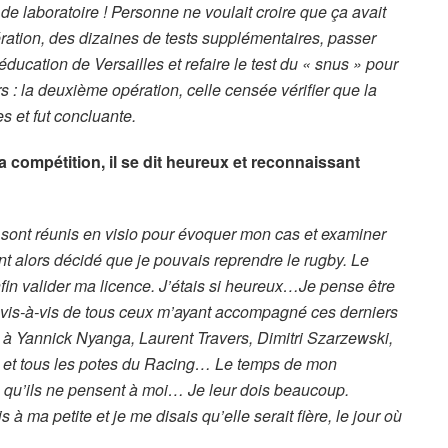
 de laboratoire ! Personne ne voulait croire que ça avait
pération, des dizaines de tests supplémentaires, passer
ucation de Versailles et refaire le test du « snus » pour
rs : la deuxième opération, celle censée vérifier que la
s et fut concluante.
a compétition, il se dit heureux et reconnaissant
e sont réunis en visio pour évoquer mon cas et examiner
ont alors décidé que je pouvais reprendre le rugby. Le
in valider ma licence. J’étais si heureux…Je pense être
, vis-à-vis de tous ceux m’ayant accompagné ces derniers
e à Yannick Nyanga, Laurent Travers, Dimitri Szarzewski,
a et tous les potes du Racing… Le temps de mon
ns qu’ils ne pensent à moi… Je leur dois beaucoup.
 à ma petite et je me disais qu’elle serait fière, le jour où