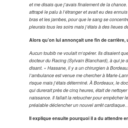
et me disais que j’avais finalement de la chance. 
attrapé le palu à l’étranger et avait eu des ennuis
bras et les jambes, pour que le sang se concentr
pleurais tous les soirs mais j’étais à des lieues d
Alors qu’on lui annonçait une fin de carrière, u
Aucun toubib ne voulait m’opérer. Ils disaient que 
docteur du Racing (Sylvain Blanchard), à qui je
disant. « Hassane, il y a un chirurgien à Bordeaux.
l’ambulance est venue me chercher à Marie-Lanne
risque mais j’étais déterminé. À Bordeaux, le doct
qui durerait près de cinq heures, était de nettoye
naissance. Il fallait la retoucher pour empêcher l
préalable déclencher un nouvel arrêt cardiaque
Il explique ensuite pourquoi il a du attendre e