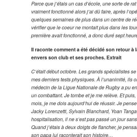
Parce que j’étais un cas d’école, une sorte de rat
vraiment fonctionné alors j’ai dû faire, après l’o
quelques semaines de plus dans un centre de rééd
vérifier que le coeur ne montait plus dans les tou
première avait fonctionné, a donc duré sept heure
Il raconte comment a été décidé son retour à l
envers son club et ses proches. Extrait
C’était début octobre. Les grands spécialistes s
mes derniers tests physiques. À l’unanimité, ils 
médecin de la Ligue Nationale de Rugby a pu enf
un combattant. Je tombe et je me relève. Et puis
mois, je me dois aujourd’hui de réussir. Je pens
Jacky Lorenzetti, Sylvain Blanchard, Yoan Tang
hospitalisation, il ne s’est pas passé un jour sa
Quand j’étais à deux doigts de flancher, je pensais
son papa lui raconterait son histoire…