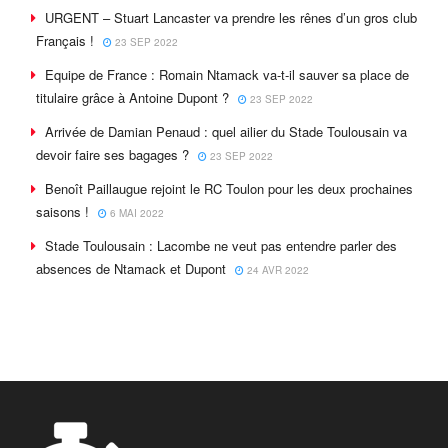
URGENT – Stuart Lancaster va prendre les rênes d’un gros club
Français !
23 SEP 2022
Equipe de France : Romain Ntamack va-t-il sauver sa place de
titulaire grâce à Antoine Dupont ?
23 SEP 2022
Arrivée de Damian Penaud : quel ailier du Stade Toulousain va
devoir faire ses bagages ?
23 SEP 2022
Benoît Paillaugue rejoint le RC Toulon pour les deux prochaines
saisons !
6 MAI 2022
Stade Toulousain : Lacombe ne veut pas entendre parler des
absences de Ntamack et Dupont
24 AVR 2022