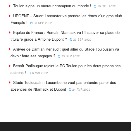
Toulon signe un ouvreur champion du monde !
10 OCT 2022
URGENT – Stuart Lancaster va prendre les rênes d’un gros club
Français !
23 SEP 2022
Equipe de France : Romain Ntamack va-t-il sauver sa place de
titulaire grâce à Antoine Dupont ?
23 SEP 2022
Arrivée de Damian Penaud : quel ailier du Stade Toulousain va
devoir faire ses bagages ?
23 SEP 2022
Benoît Paillaugue rejoint le RC Toulon pour les deux prochaines
saisons !
6 MAI 2022
Stade Toulousain : Lacombe ne veut pas entendre parler des
absences de Ntamack et Dupont
24 AVR 2022