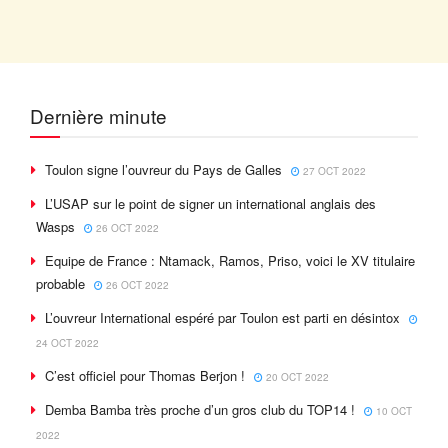
Dernière minute
Toulon signe l’ouvreur du Pays de Galles
27 OCT 2022
L’USAP sur le point de signer un international anglais des
Wasps
26 OCT 2022
Equipe de France : Ntamack, Ramos, Priso, voici le XV titulaire
probable
26 OCT 2022
L’ouvreur International espéré par Toulon est parti en désintox
24 OCT 2022
C’est officiel pour Thomas Berjon !
20 OCT 2022
Demba Bamba très proche d’un gros club du TOP14 !
10 OCT
2022