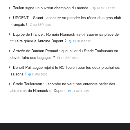
Toulon signe un ouvreur champion du monde !
10 OCT 2022
URGENT – Stuart Lancaster va prendre les rênes d’un gros club
Français !
23 SEP 2022
Equipe de France : Romain Ntamack va-t-il sauver sa place de
titulaire grâce à Antoine Dupont ?
23 SEP 2022
Arrivée de Damian Penaud : quel ailier du Stade Toulousain va
devoir faire ses bagages ?
23 SEP 2022
Benoît Paillaugue rejoint le RC Toulon pour les deux prochaines
saisons !
6 MAI 2022
Stade Toulousain : Lacombe ne veut pas entendre parler des
absences de Ntamack et Dupont
24 AVR 2022