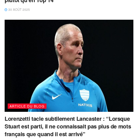
plutôt qu’en Top 14
30 AOÛT 2025
ARTICLE DU BLOG
Lorenzetti tacle subtilement Lancaster : “Lorsque
Stuart est parti, il ne connaissait pas plus de mots
français que quand il est arrivé”