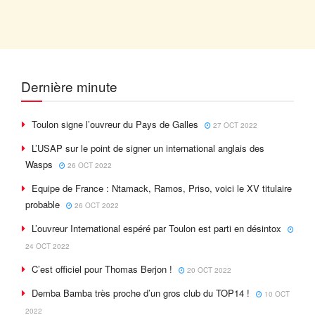
Dernière minute
Toulon signe l’ouvreur du Pays de Galles
27 OCT 2022
L’USAP sur le point de signer un international anglais des
Wasps
26 OCT 2022
Equipe de France : Ntamack, Ramos, Priso, voici le XV titulaire
probable
26 OCT 2022
L’ouvreur International espéré par Toulon est parti en désintox
24 OCT 2022
C’est officiel pour Thomas Berjon !
20 OCT 2022
Demba Bamba très proche d’un gros club du TOP14 !
10 OCT
2022