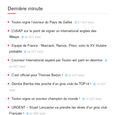
Dernière minute
Toulon signe l’ouvreur du Pays de Galles
27 OCT 2022
L’USAP sur le point de signer un international anglais des
Wasps
26 OCT 2022
Equipe de France : Ntamack, Ramos, Priso, voici le XV titulaire
probable
26 OCT 2022
L’ouvreur International espéré par Toulon est parti en désintox
24 OCT 2022
C’est officiel pour Thomas Berjon !
20 OCT 2022
Demba Bamba très proche d’un gros club du TOP14 !
10 OCT
2022
Toulon signe un ouvreur champion du monde !
10 OCT 2022
URGENT – Stuart Lancaster va prendre les rênes d’un gros club
Français !
23 SEP 2022