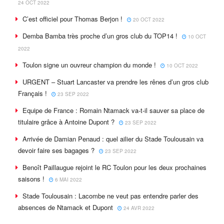
24 OCT 2022
C’est officiel pour Thomas Berjon !
20 OCT 2022
Demba Bamba très proche d’un gros club du TOP14 !
10 OCT
2022
Toulon signe un ouvreur champion du monde !
10 OCT 2022
URGENT – Stuart Lancaster va prendre les rênes d’un gros club
Français !
23 SEP 2022
Equipe de France : Romain Ntamack va-t-il sauver sa place de
titulaire grâce à Antoine Dupont ?
23 SEP 2022
Arrivée de Damian Penaud : quel ailier du Stade Toulousain va
devoir faire ses bagages ?
23 SEP 2022
Benoît Paillaugue rejoint le RC Toulon pour les deux prochaines
saisons !
6 MAI 2022
Stade Toulousain : Lacombe ne veut pas entendre parler des
absences de Ntamack et Dupont
24 AVR 2022