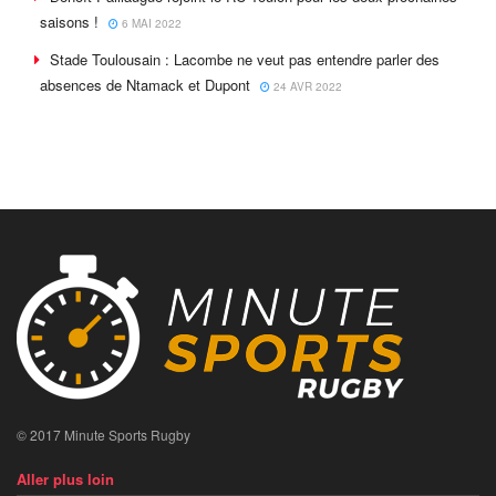
saisons !
6 MAI 2022
Stade Toulousain : Lacombe ne veut pas entendre parler des
absences de Ntamack et Dupont
24 AVR 2022
© 2017 Minute Sports Rugby
Aller plus loin