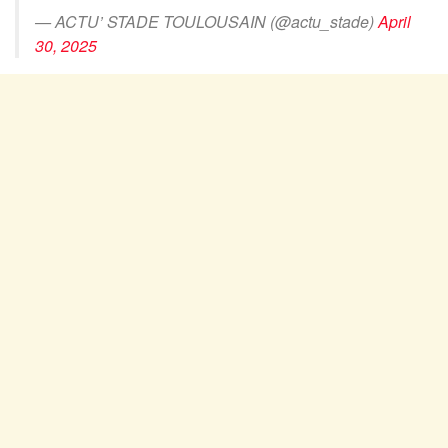
— ACTU’ STADE TOULOUSAIN (@actu_stade)
April
30, 2025