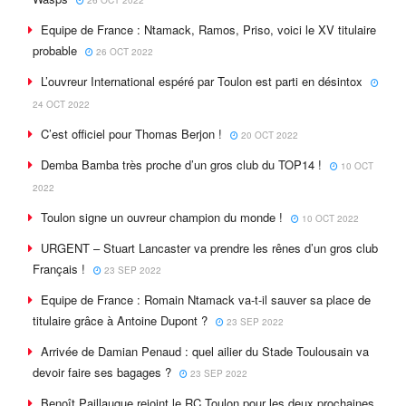
Equipe de France : Ntamack, Ramos, Priso, voici le XV titulaire
probable
26 OCT 2022
L’ouvreur International espéré par Toulon est parti en désintox
24 OCT 2022
C’est officiel pour Thomas Berjon !
20 OCT 2022
Demba Bamba très proche d’un gros club du TOP14 !
10 OCT
2022
Toulon signe un ouvreur champion du monde !
10 OCT 2022
URGENT – Stuart Lancaster va prendre les rênes d’un gros club
Français !
23 SEP 2022
Equipe de France : Romain Ntamack va-t-il sauver sa place de
titulaire grâce à Antoine Dupont ?
23 SEP 2022
Arrivée de Damian Penaud : quel ailier du Stade Toulousain va
devoir faire ses bagages ?
23 SEP 2022
Benoît Paillaugue rejoint le RC Toulon pour les deux prochaines