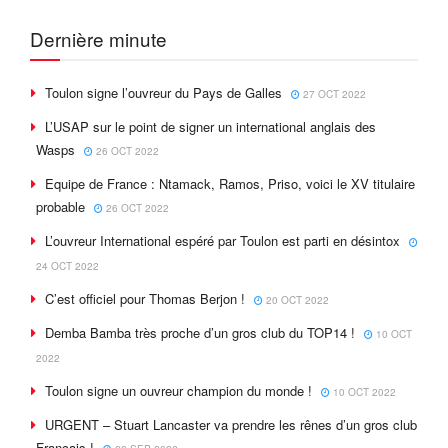
Dernière minute
Toulon signe l’ouvreur du Pays de Galles
27 OCT 2022
L’USAP sur le point de signer un international anglais des
Wasps
26 OCT 2022
Equipe de France : Ntamack, Ramos, Priso, voici le XV titulaire
probable
26 OCT 2022
L’ouvreur International espéré par Toulon est parti en désintox
24 OCT 2022
C’est officiel pour Thomas Berjon !
20 OCT 2022
Demba Bamba très proche d’un gros club du TOP14 !
10 OCT
2022
Toulon signe un ouvreur champion du monde !
10 OCT 2022
URGENT – Stuart Lancaster va prendre les rênes d’un gros club
Français !