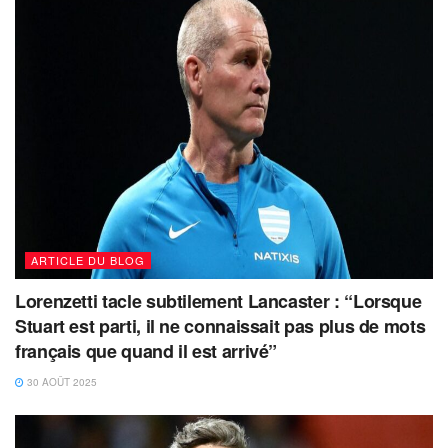
ARTICLE DU BLOG
Lorenzetti tacle subtilement Lancaster : “Lorsque
Stuart est parti, il ne connaissait pas plus de mots
français que quand il est arrivé”
30 AOÛT 2025