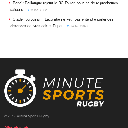
Benoît Paillaugue rejoint le RC Toulon pour les deux prochaines
saisons !
6 MAI 2022
Stade Toulousain : Lacombe ne veut pas entendre parler des
absences de Ntamack et Dupont
24 AVR 2022
© 2017 Minute Sports Rugby
Aller plus loin