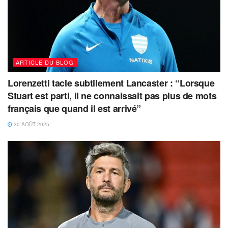
ARTICLE DU BLOG
Lorenzetti tacle subtilement Lancaster : “Lorsque
Stuart est parti, il ne connaissait pas plus de mots
français que quand il est arrivé”
30 AOÛT 2025