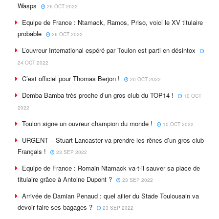
Wasps
26 OCT 2022
Equipe de France : Ntamack, Ramos, Priso, voici le XV titulaire
probable
26 OCT 2022
L’ouvreur International espéré par Toulon est parti en désintox
24 OCT 2022
C’est officiel pour Thomas Berjon !
20 OCT 2022
Demba Bamba très proche d’un gros club du TOP14 !
10 OCT
2022
Toulon signe un ouvreur champion du monde !
10 OCT 2022
URGENT – Stuart Lancaster va prendre les rênes d’un gros club
Français !
23 SEP 2022
Equipe de France : Romain Ntamack va-t-il sauver sa place de
titulaire grâce à Antoine Dupont ?
23 SEP 2022
Arrivée de Damian Penaud : quel ailier du Stade Toulousain va
devoir faire ses bagages ?
23 SEP 2022