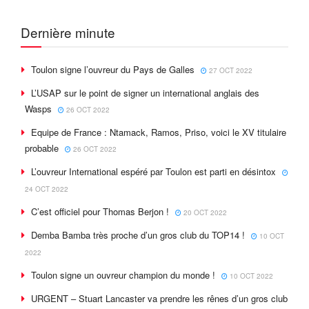
Dernière minute
Toulon signe l’ouvreur du Pays de Galles
27 OCT 2022
L’USAP sur le point de signer un international anglais des
Wasps
26 OCT 2022
Equipe de France : Ntamack, Ramos, Priso, voici le XV titulaire
probable
26 OCT 2022
L’ouvreur International espéré par Toulon est parti en désintox
24 OCT 2022
C’est officiel pour Thomas Berjon !
20 OCT 2022
Demba Bamba très proche d’un gros club du TOP14 !
10 OCT
2022
Toulon signe un ouvreur champion du monde !
10 OCT 2022
URGENT – Stuart Lancaster va prendre les rênes d’un gros club