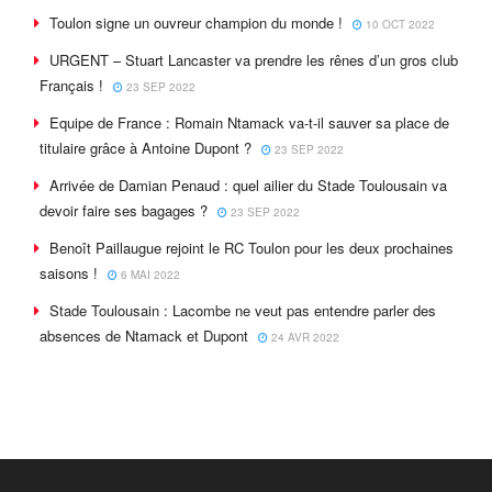
Toulon signe un ouvreur champion du monde !
10 OCT 2022
URGENT – Stuart Lancaster va prendre les rênes d’un gros club
Français !
23 SEP 2022
Equipe de France : Romain Ntamack va-t-il sauver sa place de
titulaire grâce à Antoine Dupont ?
23 SEP 2022
Arrivée de Damian Penaud : quel ailier du Stade Toulousain va
devoir faire ses bagages ?
23 SEP 2022
Benoît Paillaugue rejoint le RC Toulon pour les deux prochaines
saisons !
6 MAI 2022
Stade Toulousain : Lacombe ne veut pas entendre parler des
absences de Ntamack et Dupont
24 AVR 2022