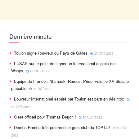
Dernière minute
Toulon signe l’ouvreur du Pays de Galles
27 OCT 2022
L’USAP sur le point de signer un international anglais des
Wasps
26 OCT 2022
Equipe de France : Ntamack, Ramos, Priso, voici le XV titulaire
probable
26 OCT 2022
L’ouvreur International espéré par Toulon est parti en désintox
24 OCT 2022
C’est officiel pour Thomas Berjon !
20 OCT 2022
Demba Bamba très proche d’un gros club du TOP14 !
10 OCT
2022