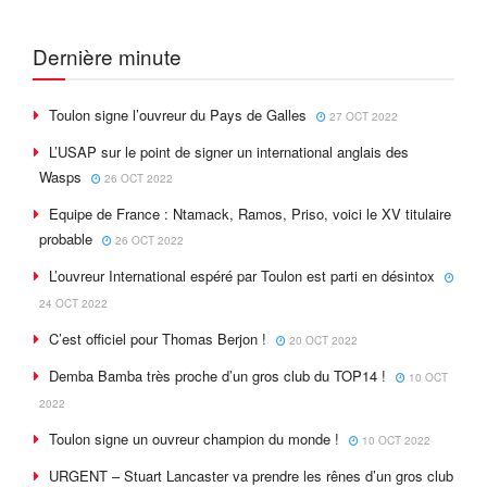
Dernière minute
Toulon signe l’ouvreur du Pays de Galles
27 OCT 2022
L’USAP sur le point de signer un international anglais des
Wasps
26 OCT 2022
Equipe de France : Ntamack, Ramos, Priso, voici le XV titulaire
probable
26 OCT 2022
L’ouvreur International espéré par Toulon est parti en désintox
24 OCT 2022
C’est officiel pour Thomas Berjon !
20 OCT 2022
Demba Bamba très proche d’un gros club du TOP14 !
10 OCT
2022
Toulon signe un ouvreur champion du monde !
10 OCT 2022
URGENT – Stuart Lancaster va prendre les rênes d’un gros club