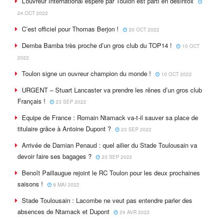
L’ouvreur International espéré par Toulon est parti en désintox
24 OCT 2022
C’est officiel pour Thomas Berjon !
20 OCT 2022
Demba Bamba très proche d’un gros club du TOP14 !
10 OCT
2022
Toulon signe un ouvreur champion du monde !
10 OCT 2022
URGENT – Stuart Lancaster va prendre les rênes d’un gros club
Français !
23 SEP 2022
Equipe de France : Romain Ntamack va-t-il sauver sa place de
titulaire grâce à Antoine Dupont ?
23 SEP 2022
Arrivée de Damian Penaud : quel ailier du Stade Toulousain va
devoir faire ses bagages ?
23 SEP 2022
Benoît Paillaugue rejoint le RC Toulon pour les deux prochaines
saisons !
6 MAI 2022
Stade Toulousain : Lacombe ne veut pas entendre parler des
absences de Ntamack et Dupont
24 AVR 2022