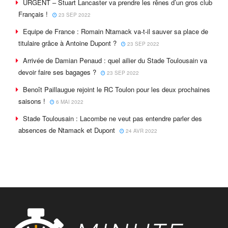
URGENT – Stuart Lancaster va prendre les rênes d’un gros club
Français !
23 SEP 2022
Equipe de France : Romain Ntamack va-t-il sauver sa place de
titulaire grâce à Antoine Dupont ?
23 SEP 2022
Arrivée de Damian Penaud : quel ailier du Stade Toulousain va
devoir faire ses bagages ?
23 SEP 2022
Benoît Paillaugue rejoint le RC Toulon pour les deux prochaines
saisons !
6 MAI 2022
Stade Toulousain : Lacombe ne veut pas entendre parler des
absences de Ntamack et Dupont
24 AVR 2022