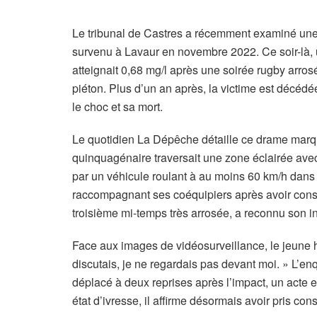
Le tribunal de Castres a récemment examiné une
survenu à Lavaur en novembre 2022. Ce soir-là, 
atteignait 0,68 mg/l après une soirée rugby arr
piéton. Plus d’un an après, la victime est décédée
le choc et sa mort.
Le quotidien La Dépêche détaille ce drame marq
quinquagénaire traversait une zone éclairée avec 
par un véhicule roulant à au moins 60 km/h dans
raccompagnant ses coéquipiers après avoir conso
troisième mi-temps très arrosée, a reconnu son in
Face aux images de vidéosurveillance, le jeune 
discutais, je ne regardais pas devant moi. » L’en
déplacé à deux reprises après l’impact, un acte
état d’ivresse, il affirme désormais avoir pris c