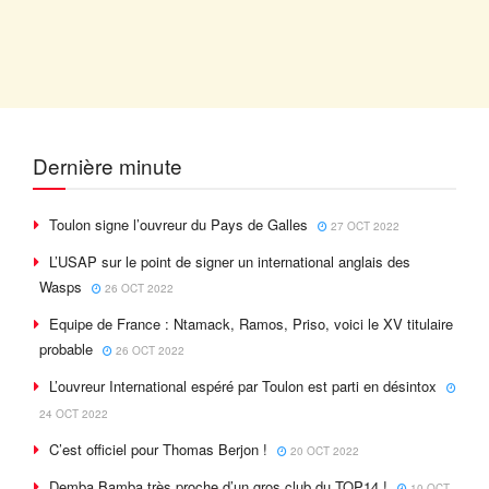
Dernière minute
Toulon signe l’ouvreur du Pays de Galles
27 OCT 2022
L’USAP sur le point de signer un international anglais des
Wasps
26 OCT 2022
Equipe de France : Ntamack, Ramos, Priso, voici le XV titulaire
probable
26 OCT 2022
L’ouvreur International espéré par Toulon est parti en désintox
24 OCT 2022
C’est officiel pour Thomas Berjon !
20 OCT 2022
Demba Bamba très proche d’un gros club du TOP14 !
10 OCT