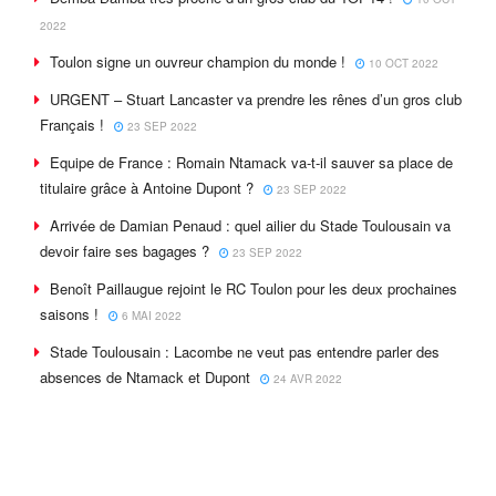
2022
Toulon signe un ouvreur champion du monde !
10 OCT 2022
URGENT – Stuart Lancaster va prendre les rênes d’un gros club
Français !
23 SEP 2022
Equipe de France : Romain Ntamack va-t-il sauver sa place de
titulaire grâce à Antoine Dupont ?
23 SEP 2022
Arrivée de Damian Penaud : quel ailier du Stade Toulousain va
devoir faire ses bagages ?
23 SEP 2022
Benoît Paillaugue rejoint le RC Toulon pour les deux prochaines
saisons !
6 MAI 2022
Stade Toulousain : Lacombe ne veut pas entendre parler des
absences de Ntamack et Dupont
24 AVR 2022