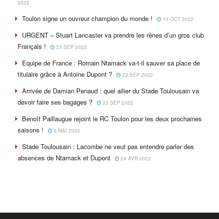
2022
Toulon signe un ouvreur champion du monde !
10 OCT 2022
URGENT – Stuart Lancaster va prendre les rênes d’un gros club
Français !
23 SEP 2022
Equipe de France : Romain Ntamack va-t-il sauver sa place de
titulaire grâce à Antoine Dupont ?
23 SEP 2022
Arrivée de Damian Penaud : quel ailier du Stade Toulousain va
devoir faire ses bagages ?
23 SEP 2022
Benoît Paillaugue rejoint le RC Toulon pour les deux prochaines
saisons !
6 MAI 2022
Stade Toulousain : Lacombe ne veut pas entendre parler des
absences de Ntamack et Dupont
24 AVR 2022