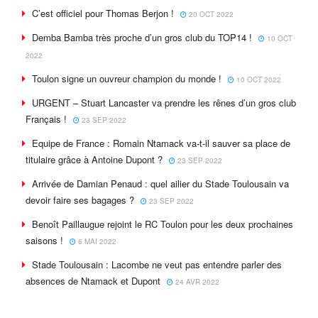
C’est officiel pour Thomas Berjon !
20 OCT 2022
Demba Bamba très proche d’un gros club du TOP14 !
10 OCT
2022
Toulon signe un ouvreur champion du monde !
10 OCT 2022
URGENT – Stuart Lancaster va prendre les rênes d’un gros club
Français !
23 SEP 2022
Equipe de France : Romain Ntamack va-t-il sauver sa place de
titulaire grâce à Antoine Dupont ?
23 SEP 2022
Arrivée de Damian Penaud : quel ailier du Stade Toulousain va
devoir faire ses bagages ?
23 SEP 2022
Benoît Paillaugue rejoint le RC Toulon pour les deux prochaines
saisons !
6 MAI 2022
Stade Toulousain : Lacombe ne veut pas entendre parler des
absences de Ntamack et Dupont
24 AVR 2022