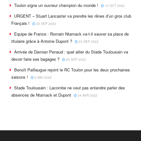
Toulon signe un ouvreur champion du monde !
10 OCT 2022
URGENT – Stuart Lancaster va prendre les rênes d’un gros club
Français !
23 SEP 2022
Equipe de France : Romain Ntamack va-t-il sauver sa place de
titulaire grâce à Antoine Dupont ?
23 SEP 2022
Arrivée de Damian Penaud : quel ailier du Stade Toulousain va
devoir faire ses bagages ?
23 SEP 2022
Benoît Paillaugue rejoint le RC Toulon pour les deux prochaines
saisons !
6 MAI 2022
Stade Toulousain : Lacombe ne veut pas entendre parler des
absences de Ntamack et Dupont
24 AVR 2022