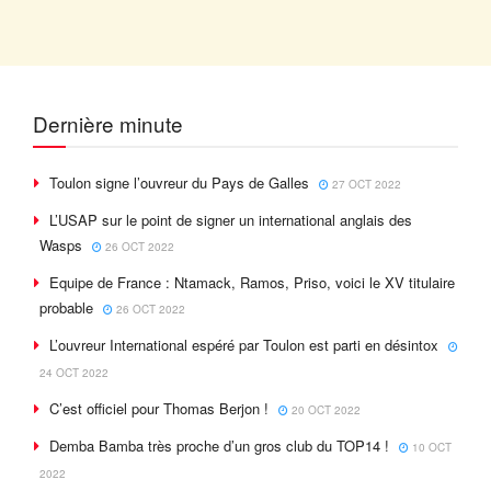
Dernière minute
Toulon signe l’ouvreur du Pays de Galles
27 OCT 2022
L’USAP sur le point de signer un international anglais des
Wasps
26 OCT 2022
Equipe de France : Ntamack, Ramos, Priso, voici le XV titulaire
probable
26 OCT 2022
L’ouvreur International espéré par Toulon est parti en désintox
24 OCT 2022
C’est officiel pour Thomas Berjon !
20 OCT 2022
Demba Bamba très proche d’un gros club du TOP14 !
10 OCT
2022