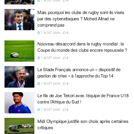
7 AOÛT 2026
0
Mais pourquoi les clubs de rugby sont-ils visés
par des cyberattaques ? Mohed Altrad ne
comprend pas
7 AOÛT 2026
0
Nouveau désaccord dans le rugby mondial : la
Coupe du monde des clubs encore repoussée ?
7 AOÛT 2026
0
Le Stade Français annonce un « dispositif de
gestion de crise » à l’approche du Top 14
7 AOÛT 2026
0
Le fils de Joe Tekori avec l’équipe de France U18
contre l’Afrique du Sud !
7 AOÛT 2026
0
Midi Olympique justifie son choix après certaines
critiques