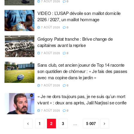
7 AOÛT 2026
0
VIDEO : L’USAP dévoile son maillot domicile
2026 / 2027, un maillot hommage
7 AOÛT 2026
0
Grégory Patat tranche : Brive change de
capitaines avant la reprise
7 AOÛT 2026
0
Sans club, cet ancien joueur de Top 14 raconte
son quotidien de chômeur : « Je fais des passes
avec ma copine dans le jardin »
7 AOÛT 2026
0
« Je ne dors toujours pas, je ne suis qu’un mort
vivant » : deux ans après, Jalil Narjissi se confie
7 AOÛT 2026
0
1
2
3
…
5 007