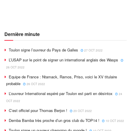
Dernière minute
Toulon signe l’ouvreur du Pays de Galles
27 OCT 2022
L’USAP sur le point de signer un international anglais des Wasps
26 OCT 2022
Equipe de France : Ntamack, Ramos, Priso, voici le XV titulaire
probable
26 OCT 2022
L’ouvreur International espéré par Toulon est parti en désintox
24
OCT 2022
C’est officiel pour Thomas Berjon !
20 OCT 2022
Demba Bamba très proche d’un gros club du TOP14 !
10 OCT 2022
Toulon signe un ouvreur champion du monde !
10 OCT 2022