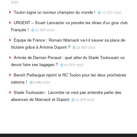
2022
Toulon signe un ouvreur champion du monde !
10 OCT 2022
URGENT – Stuart Lancaster va prendre les rênes d’un gros club
Français !
23 SEP 2022
Equipe de France : Romain Ntamack va-t-il sauver sa place de
titulaire grâce à Antoine Dupont ?
23 SEP 2022
Arrivée de Damian Penaud : quel ailier du Stade Toulousain va
devoir faire ses bagages ?
23 SEP 2022
Benoît Paillaugue rejoint le RC Toulon pour les deux prochaines
saisons !
6 MAI 2022
Stade Toulousain : Lacombe ne veut pas entendre parler des
absences de Ntamack et Dupont
24 AVR 2022