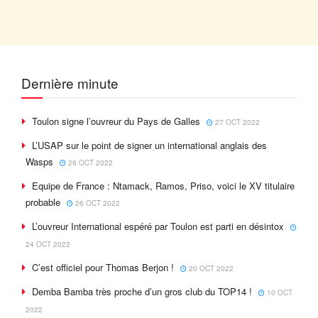
Dernière minute
Toulon signe l’ouvreur du Pays de Galles
27 OCT 2022
L’USAP sur le point de signer un international anglais des
Wasps
26 OCT 2022
Equipe de France : Ntamack, Ramos, Priso, voici le XV titulaire
probable
26 OCT 2022
L’ouvreur International espéré par Toulon est parti en désintox
24 OCT 2022
C’est officiel pour Thomas Berjon !
20 OCT 2022
Demba Bamba très proche d’un gros club du TOP14 !
10 OCT
2022