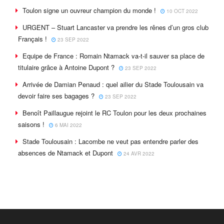
Toulon signe un ouvreur champion du monde !
10 OCT 2022
URGENT – Stuart Lancaster va prendre les rênes d’un gros club
Français !
23 SEP 2022
Equipe de France : Romain Ntamack va-t-il sauver sa place de
titulaire grâce à Antoine Dupont ?
23 SEP 2022
Arrivée de Damian Penaud : quel ailier du Stade Toulousain va
devoir faire ses bagages ?
23 SEP 2022
Benoît Paillaugue rejoint le RC Toulon pour les deux prochaines
saisons !
6 MAI 2022
Stade Toulousain : Lacombe ne veut pas entendre parler des
absences de Ntamack et Dupont
24 AVR 2022