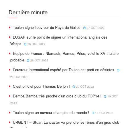
Dernière minute
Toulon signe l’ouvreur du Pays de Galles
27 OCT 2022
L’USAP sur le point de signer un international anglais des
Wasps
26 OCT 2022
Equipe de France : Ntamack, Ramos, Priso, voici le XV titulaire
probable
26 OCT 2022
L’ouvreur International espéré par Toulon est parti en désintox
24 OCT 2022
C’est officiel pour Thomas Berjon !
20 OCT 2022
Demba Bamba très proche d’un gros club du TOP14 !
10 OCT
2022
Toulon signe un ouvreur champion du monde !
10 OCT 2022
URGENT – Stuart Lancaster va prendre les rênes d’un gros club