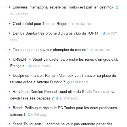
L’ouvreur International espéré par Toulon est parti en désintox
24 OCT 2022
C’est officiel pour Thomas Berjon !
20 OCT 2022
Demba Bamba très proche d’un gros club du TOP14 !
10 OCT
2022
Toulon signe un ouvreur champion du monde !
10 OCT 2022
URGENT – Stuart Lancaster va prendre les rênes d’un gros club
Français !
23 SEP 2022
Equipe de France : Romain Ntamack va-t-il sauver sa place de
titulaire grâce à Antoine Dupont ?
23 SEP 2022
Arrivée de Damian Penaud : quel ailier du Stade Toulousain va
devoir faire ses bagages ?
23 SEP 2022
Benoît Paillaugue rejoint le RC Toulon pour les deux prochaines
saisons !
6 MAI 2022
Stade Toulousain : Lacombe ne veut pas entendre parler des