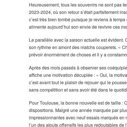
Heureusement, tous les souvenirs ne sont pas tei
2023-2024, où son retour s’était parfaitement ins
c’est très bien tombé puisque je reviens à temps e
alimente aujourd’hui son envie de revivre ces m
Le parallèle avec la saison actuelle est évide
son rythme en amont des matchs couperets. « Ch
prévoir énormément de choses et il y a constammen
Après des mois passés à observer ses coéquipiers d
affiche une motivation décuplée : « Oui, la motiva
c’est avant tout le plaisir de rejouer qui le pous
sans compétition et sans avoir été dans le quoti
Pour Toulouse, la bonne nouvelle est de taille 
dispositions. Malgré une année marquée par plusie
impressionnantes avec neuf essais marqués en neu
l’un des atouts offensifs les plus redoutables de l’