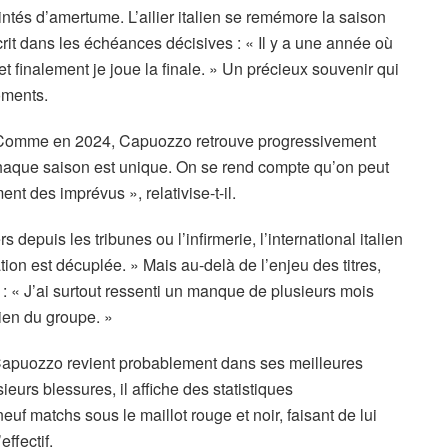
ntés d’amertume. L’ailier italien se remémore la saison
crit dans les échéances décisives : « Il y a une année où
t finalement je joue la finale. » Un précieux souvenir qui
oments.
nt. Comme en 2024, Capuozzo retrouve progressivement
aque saison est unique. On se rend compte qu’on peut
t des imprévus », relativise-t-il.
epuis les tribunes ou l’infirmerie, l’international italien
tion est décuplée. » Mais au-delà de l’enjeu des titres,
se : « J’ai surtout ressenti un manque de plusieurs mois
dien du groupe. »
: Capuozzo revient probablement dans ses meilleures
urs blessures, il affiche des statistiques
f matchs sous le maillot rouge et noir, faisant de lui
effectif.