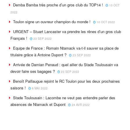
Demba Bamba très proche d’un gros club du TOP14 !
10 OCT
2022
Toulon signe un ouvreur champion du monde !
10 OCT 2022
URGENT – Stuart Lancaster va prendre les rênes d’un gros club
Français !
23 SEP 2022
Equipe de France : Romain Ntamack va-t-il sauver sa place de
titulaire grâce à Antoine Dupont ?
23 SEP 2022
Arrivée de Damian Penaud : quel ailier du Stade Toulousain va
devoir faire ses bagages ?
23 SEP 2022
Benoît Paillaugue rejoint le RC Toulon pour les deux prochaines
saisons !
6 MAI 2022
Stade Toulousain : Lacombe ne veut pas entendre parler des
absences de Ntamack et Dupont
24 AVR 2022